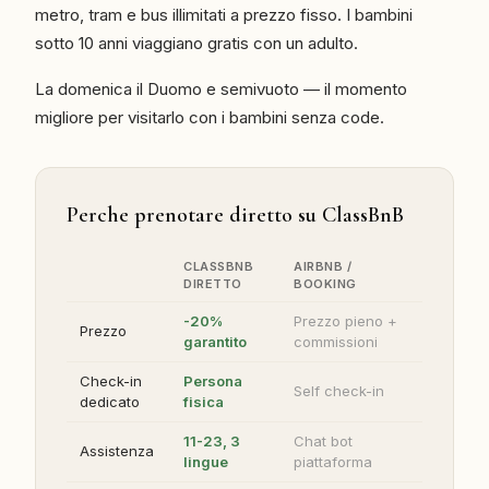
metro, tram e bus illimitati a prezzo fisso. I bambini
sotto 10 anni viaggiano gratis con un adulto.
La domenica il Duomo e semivuoto — il momento
migliore per visitarlo con i bambini senza code.
Perche prenotare diretto su ClassBnB
CLASSBNB
AIRBNB /
DIRETTO
BOOKING
-20%
Prezzo pieno +
Prezzo
garantito
commissioni
Check-in
Persona
Self check-in
dedicato
fisica
11-23, 3
Chat bot
Assistenza
lingue
piattaforma