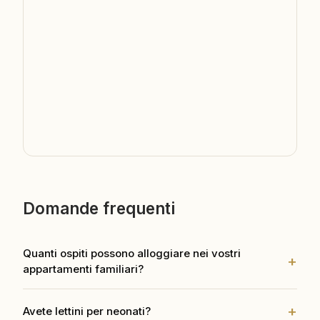
Domande frequenti
Quanti ospiti possono alloggiare nei vostri
appartamenti familiari?
Da 4 a 8 ospiti, a seconda dell'appartamento. La maggior
Avete lettini per neonati?
parte ha 2-3 camere da letto separate, ideali per famiglie