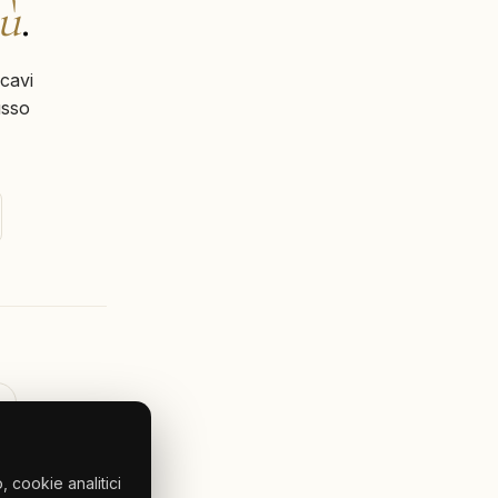
iù
.
cavi
usso
 cookie analitici