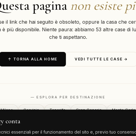
uesta pagina
non esiste p
se il link che hai seguito è obsoleto, oppure la casa che cer
 è più disponibile. Niente paura: abbiamo 53 altre case di l
che ti aspettano.
↑ TORNA ALLA HOME
VEDI TUTTE LE CASE →
— ESPLORA PER DESTINAZIONE
Milano
Cervinia
Tenerife
Gran Canaria
Monte Carlo
cy conta
nici essenziali per il funzionamento del sito e, previo tuo consenso,