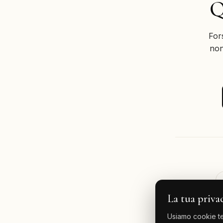
Q
For
non
La tua priva
Usiamo cookie tec