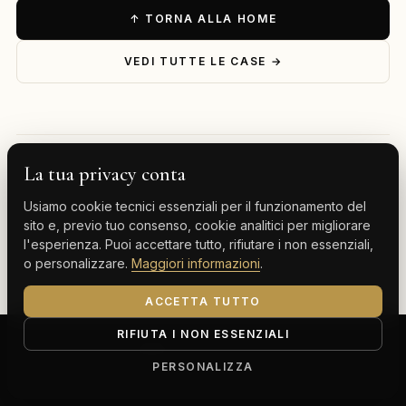
↑ TORNA ALLA HOME
VEDI TUTTE LE CASE →
La tua privacy conta
— ESPLORA PER DESTINAZIONE
Usiamo cookie tecnici essenziali per il funzionamento del
Milano
Cervinia
Tenerife
Gran Canaria
sito e, previo tuo consenso, cookie analitici per migliorare
l'esperienza. Puoi accettare tutto, rifiutare i non essenziali,
Monte Carlo
o personalizzare.
Maggiori informazioni
.
ACCETTA TUTTO
RIFIUTA I NON ESSENZIALI
ClassBnB is a brand of Thoth srl
Corso Buenos Aires 64, 20124 Milano (MI)
PERSONALIZZA
P.IVA IT13816300969