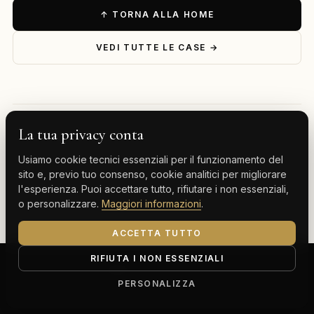
↑ TORNA ALLA HOME
VEDI TUTTE LE CASE →
La tua privacy conta
— ESPLORA PER DESTINAZIONE
Usiamo cookie tecnici essenziali per il funzionamento del
Milano
Cervinia
Tenerife
Gran Canaria
sito e, previo tuo consenso, cookie analitici per migliorare
l'esperienza. Puoi accettare tutto, rifiutare i non essenziali,
Monte Carlo
o personalizzare.
Maggiori informazioni
.
ACCETTA TUTTO
RIFIUTA I NON ESSENZIALI
ClassBnB is a brand of Thoth srl
Corso Buenos Aires 64, 20124 Milano (MI)
PERSONALIZZA
P.IVA IT13816300969