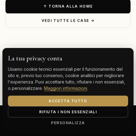
↑ TORNA ALLA HOME
VEDI TUTTE LE CASE →
La tua privacy conta
— ESPLORA PER DESTINAZIONE
Usiamo cookie tecnici essenziali per il funzionamento del
Milano
Cervinia
Tenerife
Gran Canaria
sito e, previo tuo consenso, cookie analitici per migliorare
l'esperienza. Puoi accettare tutto, rifiutare i non essenziali,
Monte Carlo
o personalizzare.
Maggiori informazioni
.
ACCETTA TUTTO
RIFIUTA I NON ESSENZIALI
ClassBnB is a brand of Thoth srl
Corso Buenos Aires 64, 20124 Milano (MI)
PERSONALIZZA
P.IVA IT13816300969