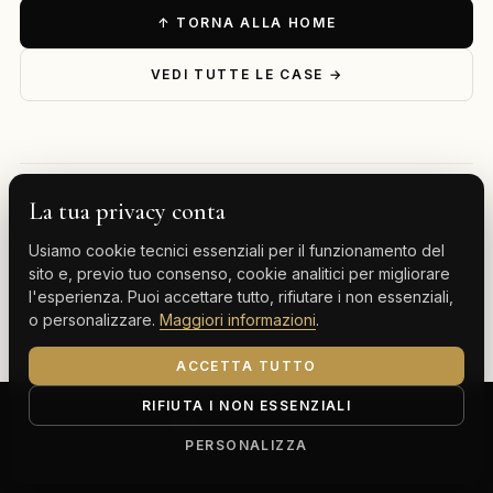
↑ TORNA ALLA HOME
VEDI TUTTE LE CASE →
La tua privacy conta
— ESPLORA PER DESTINAZIONE
Usiamo cookie tecnici essenziali per il funzionamento del
Milano
Cervinia
Tenerife
Gran Canaria
sito e, previo tuo consenso, cookie analitici per migliorare
l'esperienza. Puoi accettare tutto, rifiutare i non essenziali,
Monte Carlo
o personalizzare.
Maggiori informazioni
.
ACCETTA TUTTO
RIFIUTA I NON ESSENZIALI
ClassBnB is a brand of Thoth srl
Corso Buenos Aires 64, 20124 Milano (MI)
PERSONALIZZA
P.IVA IT13816300969