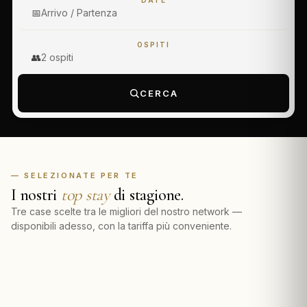
DATE
📅
Arrivo / Partenza
OSPITI
👥
2 ospiti
CERCA
— SELEZIONATE PER TE
I nostri
top stay
di stagione.
Tre case scelte tra le migliori del nostro network —
disponibili adesso, con la tariffa più conveniente.