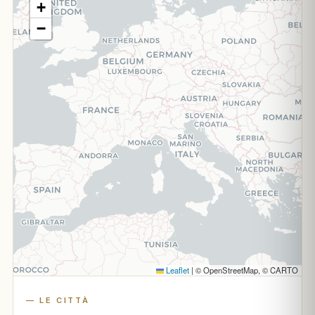
+
−
Leaflet
|
© OpenStreetMap, © CARTO
— LE CITTÀ