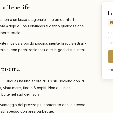
a a Tenerife
Pr
ina non e un lusso stagionale — e un comfort
R
osta Adeje e Los Cristianos ti danno qualcosa che
iberta totale.
Ste
bas
sen
iente musica a bordo piscina, niente braccialetti all-
inio, con pochi residenti) e te la godi ai tuoi ritmi.
 piscina
—
m
na El Duque) ha uno score di 8.9 su Booking con 70
, vista mare, fino a 6 ospiti. Non e l'unica —
buite nel sud dell'isola.
l vantaggio del prezzo piu contenuto con lo stesso
urati, spesso con area barbecue.