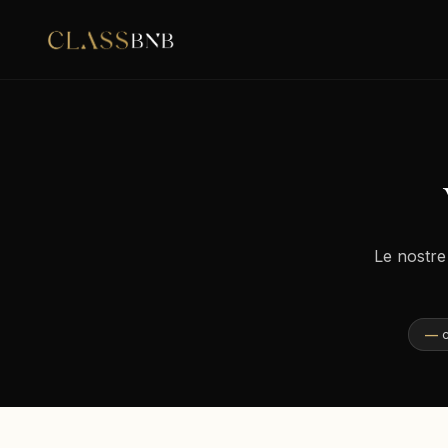
Le nostre
—
c