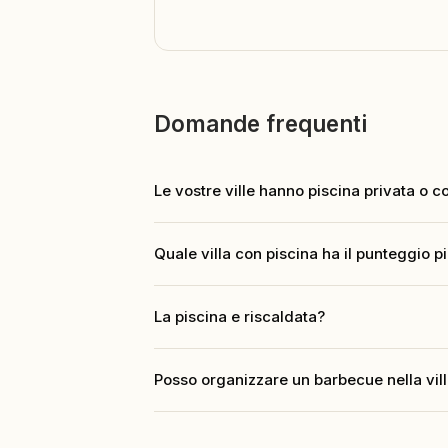
Domande frequenti
Le vostre ville hanno piscina privata o 
Entrambe le opzioni. Le ville di lusso a Cos
Quale villa con piscina ha il punteggio pi
affollate.
La villa Duquesa a Costa Adeje, con 8.9 su B
La piscina e riscaldata?
Dipende dalla proprieta. Alcune piscine priv
Posso organizzare un barbecue nella vil
mite.
Molte delle nostre ville hanno area barbecue.