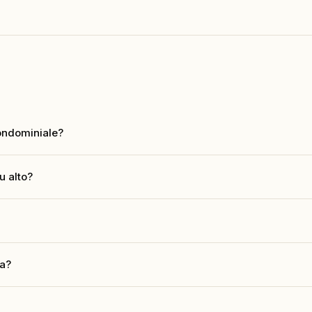
condominiale?
ta Adeje hanno piscina privata. Gli appartamenti in residence offrono
u alto?
ooking.com e 70 recensioni. 200mq, piscina privata, vista mare.
ate sono riscaldate. A Tenerife le temperature dell'acqua sono comu
la?
 Verifica le amenita nella pagina della singola proprieta o contatta