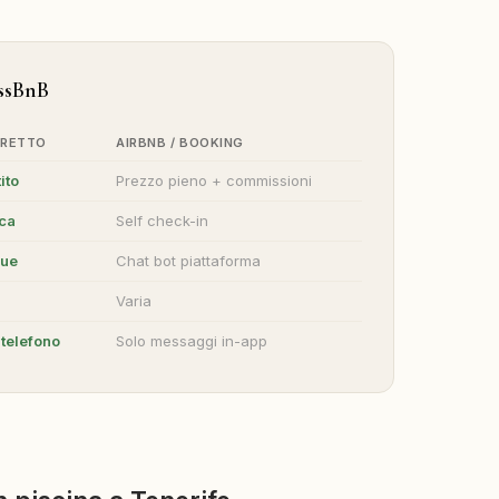
assBnB
IRETTO
AIRBNB / BOOKING
ito
Prezzo pieno + commissioni
ica
Self check-in
gue
Chat bot piattaforma
Varia
telefono
Solo messaggi in-app