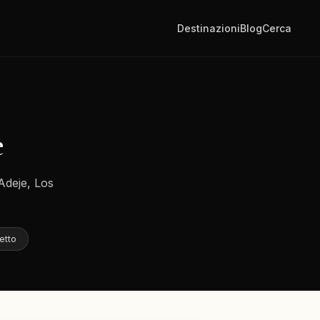
Destinazioni
Blog
Cerca
e
Adeje, Los
etto