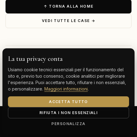
↑ TORNA ALLA HOME
VEDI TUTTE LE CASE →
La tua privacy conta
— ESPLORA PER DESTINAZIONE
Usiamo cookie tecnici essenziali per il funzionamento del
Milano
Cervinia
Tenerife
Gran Canaria
sito e, previo tuo consenso, cookie analitici per migliorare
l'esperienza. Puoi accettare tutto, rifiutare i non essenziali,
Monte Carlo
o personalizzare.
Maggiori informazioni
.
ACCETTA TUTTO
RIFIUTA I NON ESSENZIALI
ClassBnB is a brand of Thoth srl
Corso Buenos Aires 64, 20124 Milano (MI)
PERSONALIZZA
P.IVA IT13816300969