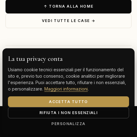
↑ TORNA ALLA HOME
VEDI TUTTE LE CASE →
La tua privacy conta
— ESPLORA PER DESTINAZIONE
Usiamo cookie tecnici essenziali per il funzionamento del
Milano
Cervinia
Tenerife
Gran Canaria
sito e, previo tuo consenso, cookie analitici per migliorare
l'esperienza. Puoi accettare tutto, rifiutare i non essenziali,
Monte Carlo
o personalizzare.
Maggiori informazioni
.
ACCETTA TUTTO
RIFIUTA I NON ESSENZIALI
ClassBnB is a brand of Thoth srl
Corso Buenos Aires 64, 20124 Milano (MI)
PERSONALIZZA
P.IVA IT13816300969