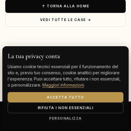
↑ TORNA ALLA HOME
VEDI TUTTE LE CASE →
La tua privacy conta
— ESPLORA PER DESTINAZIONE
Usiamo cookie tecnici essenziali per il funzionamento del
Milano
Cervinia
Tenerife
Gran Canaria
sito e, previo tuo consenso, cookie analitici per migliorare
l'esperienza. Puoi accettare tutto, rifiutare i non essenziali,
Monte Carlo
o personalizzare.
Maggiori informazioni
.
ACCETTA TUTTO
RIFIUTA I NON ESSENZIALI
ClassBnB is a brand of Thoth srl
Corso Buenos Aires 64, 20124 Milano (MI)
PERSONALIZZA
P.IVA IT13816300969