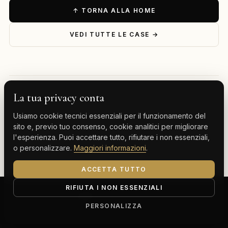
↑ TORNA ALLA HOME
VEDI TUTTE LE CASE →
La tua privacy conta
— ESPLORA PER DESTINAZIONE
Usiamo cookie tecnici essenziali per il funzionamento del
Milano
Cervinia
Tenerife
Gran Canaria
sito e, previo tuo consenso, cookie analitici per migliorare
l'esperienza. Puoi accettare tutto, rifiutare i non essenziali,
Monte Carlo
o personalizzare.
Maggiori informazioni
.
ACCETTA TUTTO
RIFIUTA I NON ESSENZIALI
ClassBnB is a brand of Thoth srl
Corso Buenos Aires 64, 20124 Milano (MI)
PERSONALIZZA
P.IVA IT13816300969