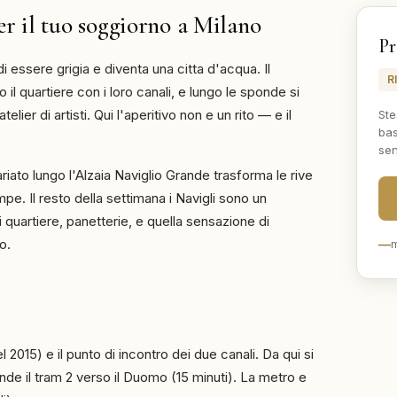
per il tuo soggiorno a Milano
Pr
i essere grigia e diventa una citta d'acqua. Il
R
 il quartiere con i loro canali, e lungo le sponde si
elier di artisti. Qui l'aperitivo non e un rito — e il
Ste
bas
sen
iato lungo l'Alzaia Naviglio Grande trasforma le rive
ampe. Il resto della settimana i Navigli sono un
 quartiere, panetterie, e quella sensazione di
o.
—
m
l 2015) e il punto di incontro dei due canali. Da qui si
nde il tram 2 verso il Duomo (15 minuti). La metro e