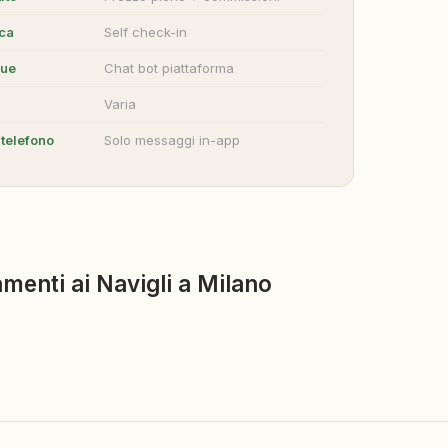
ica
Self check-in
gue
Chat bot piattaforma
Varia
telefono
Solo messaggi in-app
menti ai Navigli a Milano