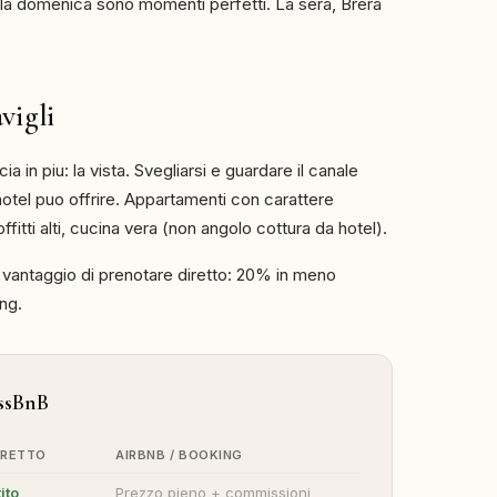
della domenica sono momenti perfetti. La sera, Brera
vigli
 in piu: la vista. Svegliarsi e guardare il canale
hotel puo offrire. Appartamenti con carattere
fitti alti, cucina vera (non angolo cottura da hotel).
l vantaggio di prenotare diretto: 20% in meno
ng.
assBnB
IRETTO
AIRBNB / BOOKING
ito
Prezzo pieno + commissioni