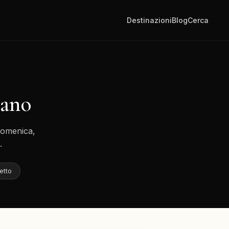
Destinazioni
Blog
Cerca
lano
 domenica,
.
etto