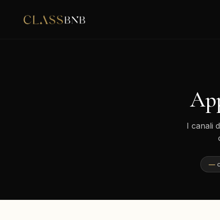
App
I canali 
—
c