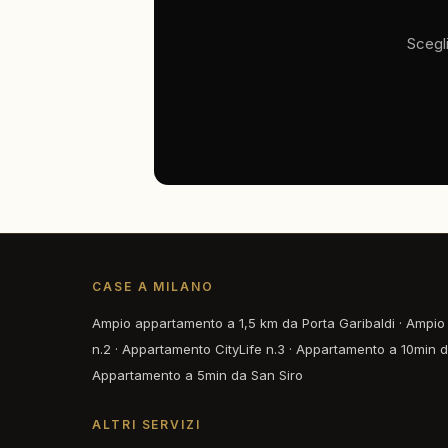
Scegli
CASE A MILANO
Ampio appartamento a 1,5 km da Porta Garibaldi
·
Ampio 
n.2
·
Appartamento CityLife n.3
·
Appartamento a 10min d
Appartamento a 5min da San Siro
ALTRI SERVIZI