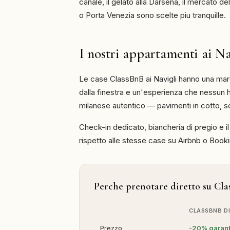
canale, il gelato alla Darsena, il mercato 
o Porta Venezia sono scelte piu tranquille.
I nostri appartamenti ai Na
Le case ClassBnB ai Navigli hanno una marcia
dalla finestra e un'esperienza che nessun 
milanese autentico — pavimenti in cotto, sof
Check-in dedicato, biancheria di pregio e i
rispetto alle stesse case su Airbnb o Booki
Perche prenotare diretto su Cl
CLASSBNB D
Prezzo
-20% garant