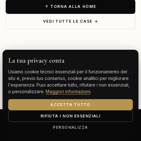
↑ TORNA ALLA HOME
VEDI TUTTE LE CASE →
La tua privacy conta
— ESPLORA PER DESTINAZIONE
Usiamo cookie tecnici essenziali per il funzionamento del
Milano
Cervinia
Tenerife
Gran Canaria
sito e, previo tuo consenso, cookie analitici per migliorare
l'esperienza. Puoi accettare tutto, rifiutare i non essenziali,
Monte Carlo
o personalizzare.
Maggiori informazioni
.
ACCETTA TUTTO
RIFIUTA I NON ESSENZIALI
ClassBnB is a brand of Thoth srl
Corso Buenos Aires 64, 20124 Milano (MI)
PERSONALIZZA
P.IVA IT13816300969