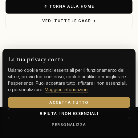
↑ TORNA ALLA HOME
VEDI TUTTE LE CASE →
La tua privacy conta
— ESPLORA PER DESTINAZIONE
Usiamo cookie tecnici essenziali per il funzionamento del
Milano
Cervinia
Tenerife
Gran Canaria
sito e, previo tuo consenso, cookie analitici per migliorare
l'esperienza. Puoi accettare tutto, rifiutare i non essenziali,
Monte Carlo
o personalizzare.
Maggiori informazioni
.
ACCETTA TUTTO
RIFIUTA I NON ESSENZIALI
ClassBnB is a brand of Thoth srl
Corso Buenos Aires 64, 20124 Milano (MI)
PERSONALIZZA
P.IVA IT13816300969