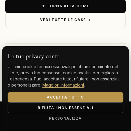
↑ TORNA ALLA HOME
VEDI TUTTE LE CASE →
La tua privacy conta
— ESPLORA PER DESTINAZIONE
Usiamo cookie tecnici essenziali per il funzionamento del
Milano
Cervinia
Tenerife
Gran Canaria
sito e, previo tuo consenso, cookie analitici per migliorare
l'esperienza. Puoi accettare tutto, rifiutare i non essenziali,
Monte Carlo
o personalizzare.
Maggiori informazioni
.
ACCETTA TUTTO
RIFIUTA I NON ESSENZIALI
ClassBnB is a brand of Thoth srl
Corso Buenos Aires 64, 20124 Milano (MI)
PERSONALIZZA
P.IVA IT13816300969