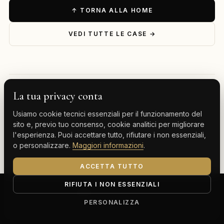
↑ TORNA ALLA HOME
VEDI TUTTE LE CASE →
La tua privacy conta
— ESPLORA PER DESTINAZIONE
Usiamo cookie tecnici essenziali per il funzionamento del
Milano
Cervinia
Tenerife
Gran Canaria
sito e, previo tuo consenso, cookie analitici per migliorare
l'esperienza. Puoi accettare tutto, rifiutare i non essenziali,
Monte Carlo
o personalizzare.
Maggiori informazioni
.
ACCETTA TUTTO
RIFIUTA I NON ESSENZIALI
ClassBnB is a brand of Thoth srl
Corso Buenos Aires 64, 20124 Milano (MI)
PERSONALIZZA
P.IVA IT13816300969