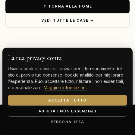
↑ TORNA ALLA HOME
VEDI TUTTE LE CASE →
La tua privacy conta
— ESPLORA PER DESTINAZIONE
Usiamo cookie tecnici essenziali per il funzionamento del
Milano
Cervinia
Tenerife
Gran Canaria
sito e, previo tuo consenso, cookie analitici per migliorare
l'esperienza. Puoi accettare tutto, rifiutare i non essenziali,
Monte Carlo
o personalizzare.
Maggiori informazioni
.
ACCETTA TUTTO
RIFIUTA I NON ESSENZIALI
ClassBnB is a brand of Thoth srl
Corso Buenos Aires 64, 20124 Milano (MI)
PERSONALIZZA
P.IVA IT13816300969