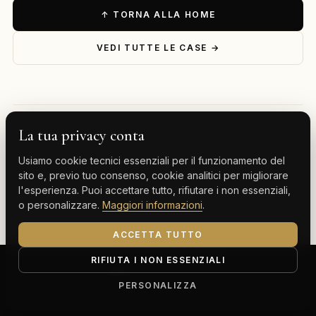
↑ TORNA ALLA HOME
VEDI TUTTE LE CASE →
La tua privacy conta
— ESPLORA PER DESTINAZIONE
Usiamo cookie tecnici essenziali per il funzionamento del
Milano
Cervinia
Tenerife
Gran Canaria
sito e, previo tuo consenso, cookie analitici per migliorare
l'esperienza. Puoi accettare tutto, rifiutare i non essenziali,
Monte Carlo
o personalizzare.
Maggiori informazioni
.
ACCETTA TUTTO
RIFIUTA I NON ESSENZIALI
ClassBnB is a brand of Thoth srl
Corso Buenos Aires 64, 20124 Milano (MI)
PERSONALIZZA
P.IVA IT13816300969