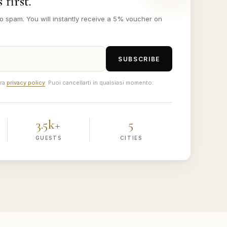
 first.
o spam. You will instantly receive a 5% voucher on
SUBSCRIBE
tra
privacy policy
. Puoi cancellarti in qualsiasi momento.
3.5k+
5
GUESTS
CITIES