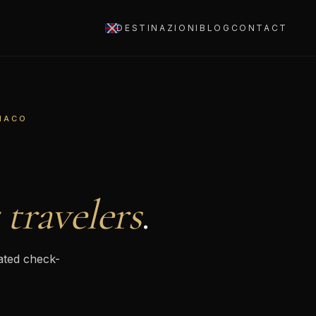
DESTINAZIONI
BLOG
CONTACT
ONACO
 travelers
.
cated check-