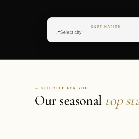
DESTINATION
📍
Select city
— SELECTED FOR YOU
Our seasonal
top st