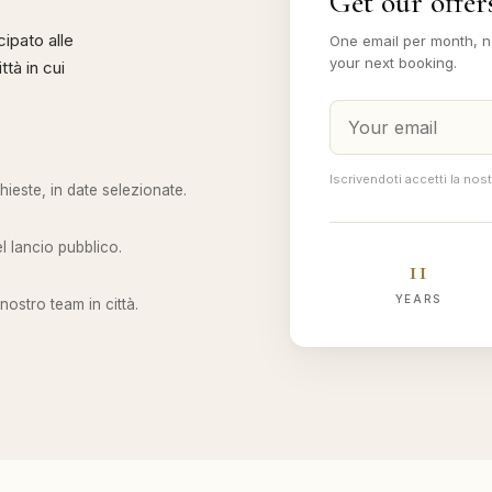
Get our offers
cipato alle
One email per month, n
your next booking.
tà in cui
Iscrivendoti accetti la nos
hieste, in date selezionate.
l lancio pubblico.
11
YEARS
al nostro team in città.