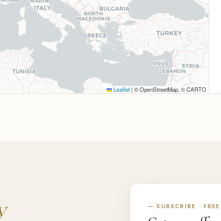
Leaflet
|
© OpenStreetMap, © CARTO
y
— SUBSCRIBE · FREE