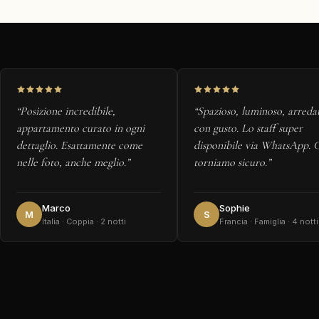
“Posizione incredibile,
“Spazioso, luminoso, arreda
appartamento curato in ogni
con gusto. Lo staff super
dettaglio. Esattamente come
disponibile via WhatsApp. 
nelle foto, anche meglio.”
torniamo sicuro.”
Marco
Sophie
M
S
Italia · Coppia · 2 notti
Francia · Famiglia · 4 notti