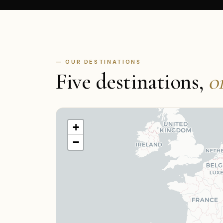
— OUR DESTINATIONS
Five destinations,
o
+
−