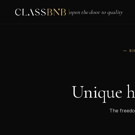
open the door to quality
— SI
Unique h
The freedom