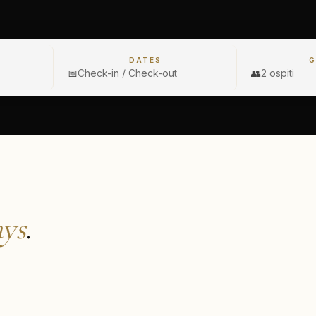
DATES
G
📅
Check-in / Check-out
👥
2 ospiti
ays
.