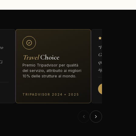
to
“Perfect for a busine
Great WiFi, a prop
Travel
Choice
Ci
quiet. Would definit
Premio Tripadvisor per qualità
again.”
del servizio, attribuito ai migliori
10% delle strutture al mondo.
James
J
Regno Unito · Bu
notti
TRIPADVISOR 2024 + 2025