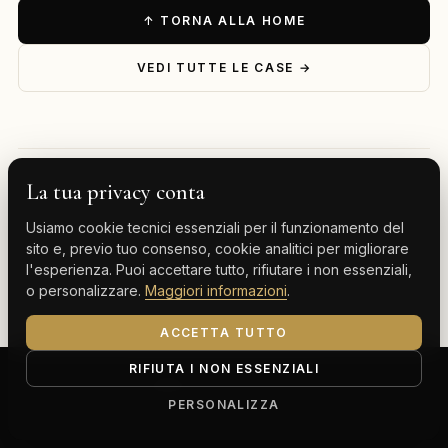
↑ TORNA ALLA HOME
VEDI TUTTE LE CASE →
La tua privacy conta
— ESPLORA PER DESTINAZIONE
Usiamo cookie tecnici essenziali per il funzionamento del
Milano
Cervinia
Tenerife
Gran Canaria
sito e, previo tuo consenso, cookie analitici per migliorare
l'esperienza. Puoi accettare tutto, rifiutare i non essenziali,
Monte Carlo
o personalizzare.
Maggiori informazioni
.
ACCETTA TUTTO
RIFIUTA I NON ESSENZIALI
ClassBnB is a brand of Thoth srl
Corso Buenos Aires 64, 20124 Milano (MI)
PERSONALIZZA
P.IVA IT13816300969