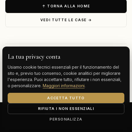
↑ TORNA ALLA HOME
VEDI TUTTE LE CASE →
La tua privacy conta
— ESPLORA PER DESTINAZIONE
Usiamo cookie tecnici essenziali per il funzionamento del
Milano
Cervinia
Tenerife
Gran Canaria
sito e, previo tuo consenso, cookie analitici per migliorare
l'esperienza. Puoi accettare tutto, rifiutare i non essenziali,
Monte Carlo
o personalizzare.
Maggiori informazioni
.
ACCETTA TUTTO
RIFIUTA I NON ESSENZIALI
ClassBnB is a brand of Thoth srl
Corso Buenos Aires 64, 20124 Milano (MI)
PERSONALIZZA
P.IVA IT13816300969