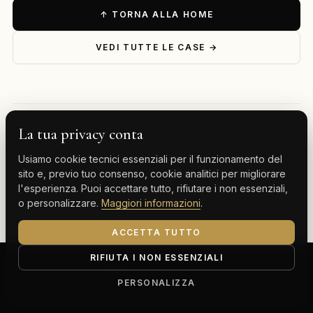
↑ TORNA ALLA HOME
VEDI TUTTE LE CASE →
La tua privacy conta
— ESPLORA PER DESTINAZIONE
Usiamo cookie tecnici essenziali per il funzionamento del
Milano
Cervinia
Tenerife
Gran Canaria
sito e, previo tuo consenso, cookie analitici per migliorare
l'esperienza. Puoi accettare tutto, rifiutare i non essenziali,
Monte Carlo
o personalizzare.
Maggiori informazioni
.
ACCETTA TUTTO
RIFIUTA I NON ESSENZIALI
ClassBnB is a brand of Thoth srl
Corso Buenos Aires 64, 20124 Milano (MI)
PERSONALIZZA
P.IVA IT13816300969