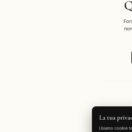
Q
For
non
La tua priva
Usiamo cookie tec