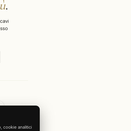
iù
.
cavi
usso
 cookie analitici