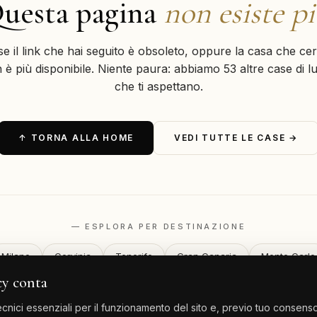
uesta pagina
non esiste p
se il link che hai seguito è obsoleto, oppure la casa che cer
 è più disponibile. Niente paura: abbiamo 53 altre case di l
che ti aspettano.
↑ TORNA ALLA HOME
VEDI TUTTE LE CASE →
— ESPLORA PER DESTINAZIONE
Milano
Cervinia
Tenerife
Gran Canaria
Monte Carlo
cy conta
nici essenziali per il funzionamento del sito e, previo tuo consenso,