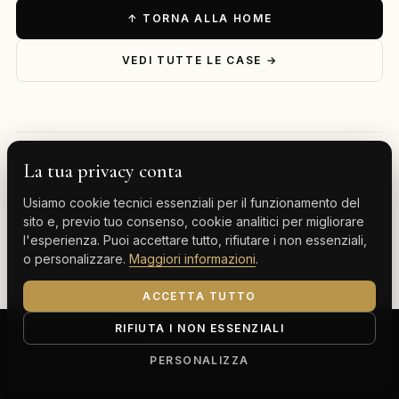
↑ TORNA ALLA HOME
VEDI TUTTE LE CASE →
La tua privacy conta
— ESPLORA PER DESTINAZIONE
Usiamo cookie tecnici essenziali per il funzionamento del
Milano
Cervinia
Tenerife
Gran Canaria
sito e, previo tuo consenso, cookie analitici per migliorare
l'esperienza. Puoi accettare tutto, rifiutare i non essenziali,
Monte Carlo
o personalizzare.
Maggiori informazioni
.
ACCETTA TUTTO
RIFIUTA I NON ESSENZIALI
ClassBnB is a brand of Thoth srl
Corso Buenos Aires 64, 20124 Milano (MI)
PERSONALIZZA
P.IVA IT13816300969