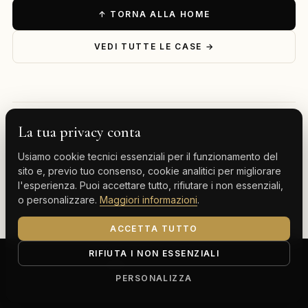
↑ TORNA ALLA HOME
VEDI TUTTE LE CASE →
La tua privacy conta
— ESPLORA PER DESTINAZIONE
Usiamo cookie tecnici essenziali per il funzionamento del
Milano
Cervinia
Tenerife
Gran Canaria
sito e, previo tuo consenso, cookie analitici per migliorare
l'esperienza. Puoi accettare tutto, rifiutare i non essenziali,
Monte Carlo
o personalizzare.
Maggiori informazioni
.
ACCETTA TUTTO
RIFIUTA I NON ESSENZIALI
ClassBnB is a brand of Thoth srl
Corso Buenos Aires 64, 20124 Milano (MI)
PERSONALIZZA
P.IVA IT13816300969