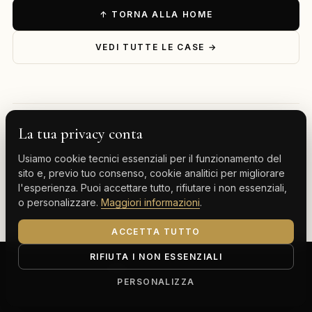
↑ TORNA ALLA HOME
VEDI TUTTE LE CASE →
La tua privacy conta
— ESPLORA PER DESTINAZIONE
Usiamo cookie tecnici essenziali per il funzionamento del
Milano
Cervinia
Tenerife
Gran Canaria
sito e, previo tuo consenso, cookie analitici per migliorare
l'esperienza. Puoi accettare tutto, rifiutare i non essenziali,
Monte Carlo
o personalizzare.
Maggiori informazioni
.
ACCETTA TUTTO
RIFIUTA I NON ESSENZIALI
ClassBnB is a brand of Thoth srl
Corso Buenos Aires 64, 20124 Milano (MI)
PERSONALIZZA
P.IVA IT13816300969