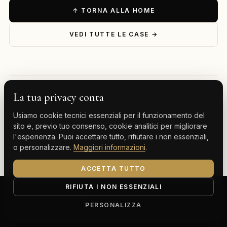
↑ TORNA ALLA HOME
VEDI TUTTE LE CASE →
La tua privacy conta
— ESPLORA PER DESTINAZIONE
Usiamo cookie tecnici essenziali per il funzionamento del
Milano
Cervinia
Tenerife
Gran Canaria
sito e, previo tuo consenso, cookie analitici per migliorare
l'esperienza. Puoi accettare tutto, rifiutare i non essenziali,
Monte Carlo
o personalizzare.
Maggiori informazioni
.
ACCETTA TUTTO
RIFIUTA I NON ESSENZIALI
ClassBnB is a brand of Thoth srl
Corso Buenos Aires 64, 20124 Milano (MI)
PERSONALIZZA
P.IVA IT13816300969