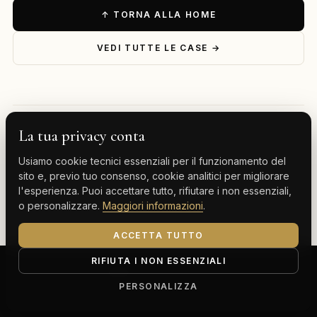
↑ TORNA ALLA HOME
VEDI TUTTE LE CASE →
La tua privacy conta
— ESPLORA PER DESTINAZIONE
Usiamo cookie tecnici essenziali per il funzionamento del
Milano
Cervinia
Tenerife
Gran Canaria
sito e, previo tuo consenso, cookie analitici per migliorare
l'esperienza. Puoi accettare tutto, rifiutare i non essenziali,
Monte Carlo
o personalizzare.
Maggiori informazioni
.
ACCETTA TUTTO
RIFIUTA I NON ESSENZIALI
ClassBnB is a brand of Thoth srl
Corso Buenos Aires 64, 20124 Milano (MI)
PERSONALIZZA
P.IVA IT13816300969