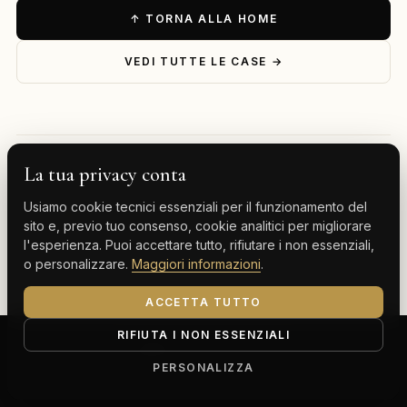
↑ TORNA ALLA HOME
VEDI TUTTE LE CASE →
La tua privacy conta
— ESPLORA PER DESTINAZIONE
Usiamo cookie tecnici essenziali per il funzionamento del
Milano
Cervinia
Tenerife
Gran Canaria
sito e, previo tuo consenso, cookie analitici per migliorare
l'esperienza. Puoi accettare tutto, rifiutare i non essenziali,
Monte Carlo
o personalizzare.
Maggiori informazioni
.
ACCETTA TUTTO
RIFIUTA I NON ESSENZIALI
ClassBnB is a brand of Thoth srl
Corso Buenos Aires 64, 20124 Milano (MI)
PERSONALIZZA
P.IVA IT13816300969