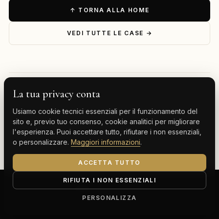
↑ TORNA ALLA HOME
VEDI TUTTE LE CASE →
La tua privacy conta
— ESPLORA PER DESTINAZIONE
Usiamo cookie tecnici essenziali per il funzionamento del
Milano
Cervinia
Tenerife
Gran Canaria
sito e, previo tuo consenso, cookie analitici per migliorare
l'esperienza. Puoi accettare tutto, rifiutare i non essenziali,
Monte Carlo
o personalizzare.
Maggiori informazioni
.
ACCETTA TUTTO
RIFIUTA I NON ESSENZIALI
ClassBnB is a brand of Thoth srl
Corso Buenos Aires 64, 20124 Milano (MI)
PERSONALIZZA
P.IVA IT13816300969