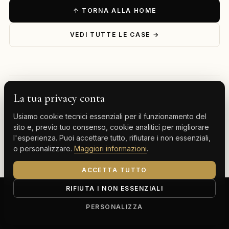
↑ TORNA ALLA HOME
VEDI TUTTE LE CASE →
La tua privacy conta
— ESPLORA PER DESTINAZIONE
Usiamo cookie tecnici essenziali per il funzionamento del
Milano
Cervinia
Tenerife
Gran Canaria
sito e, previo tuo consenso, cookie analitici per migliorare
l'esperienza. Puoi accettare tutto, rifiutare i non essenziali,
Monte Carlo
o personalizzare.
Maggiori informazioni
.
ACCETTA TUTTO
RIFIUTA I NON ESSENZIALI
ClassBnB is a brand of Thoth srl
Corso Buenos Aires 64, 20124 Milano (MI)
PERSONALIZZA
P.IVA IT13816300969