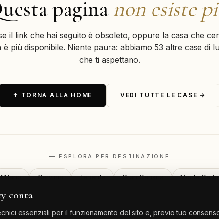
uesta pagina
non esiste p
se il link che hai seguito è obsoleto, oppure la casa che cer
 è più disponibile. Niente paura: abbiamo 53 altre case di l
che ti aspettano.
↑ TORNA ALLA HOME
VEDI TUTTE LE CASE →
— ESPLORA PER DESTINAZIONE
Milano
Cervinia
Tenerife
Gran Canaria
Monte Carlo
cy conta
nici essenziali per il funzionamento del sito e, previo tuo consenso,