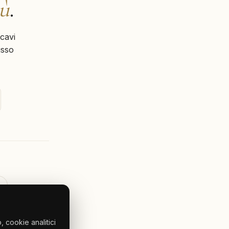
iù
.
cavi
usso
 cookie analitici