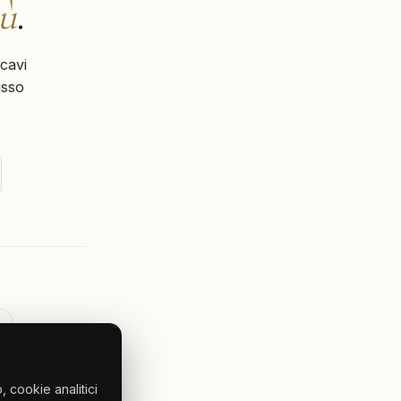
iù
.
cavi
usso
 cookie analitici