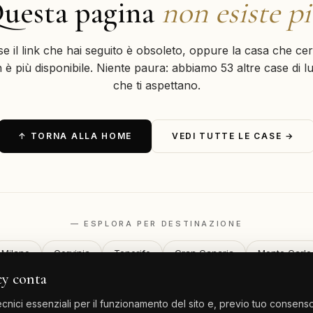
uesta pagina
non esiste p
se il link che hai seguito è obsoleto, oppure la casa che cer
 è più disponibile. Niente paura: abbiamo 53 altre case di l
che ti aspettano.
↑ TORNA ALLA HOME
VEDI TUTTE LE CASE →
— ESPLORA PER DESTINAZIONE
Milano
Cervinia
Tenerife
Gran Canaria
Monte Carlo
cy conta
nici essenziali per il funzionamento del sito e, previo tuo consenso,