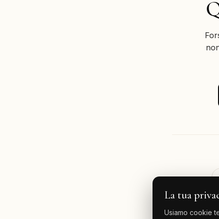
Q
For
non
La tua priva
Usiamo cookie tec