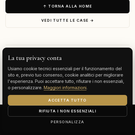
↑ TORNA ALLA HOME
VEDI TUTTE LE CASE →
La tua privacy conta
— ESPLORA PER DESTINAZIONE
Usiamo cookie tecnici essenziali per il funzionamento del
Milano
Cervinia
Tenerife
Gran Canaria
sito e, previo tuo consenso, cookie analitici per migliorare
l'esperienza. Puoi accettare tutto, rifiutare i non essenziali,
Monte Carlo
o personalizzare.
Maggiori informazioni
.
ACCETTA TUTTO
RIFIUTA I NON ESSENZIALI
ClassBnB is a brand of Thoth srl
Corso Buenos Aires 64, 20124 Milano (MI)
PERSONALIZZA
P.IVA IT13816300969