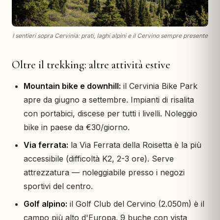
I sentieri sopra Cervinia: prati, laghi alpini e il Cervino sempre presente
Oltre il trekking: altre attività estive
Mountain bike e downhill:
il Cervinia Bike Park
apre da giugno a settembre. Impianti di risalita
con portabici, discese per tutti i livelli. Noleggio
bike in paese da €30/giorno.
Via ferrata:
la Via Ferrata della Roisetta è la più
accessibile (difficoltà K2, 2-3 ore). Serve
attrezzatura — noleggiabile presso i negozi
sportivi del centro.
Golf alpino:
il Golf Club del Cervino (2.050m) è il
campo più alto d'Europa. 9 buche con vista