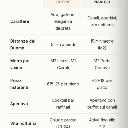
BRERA
NAVIGLI
Arte, gallerie,
Canali, aperitivi,
Carattere
eleganza
vita notturna
discreta
Distanza dal
15 min metro
5 min a piedi
Duomo
(M2)
Metro piu
M2 Lanza, M1
M2 Porta
vicina
Cairoli
Genova
Prezzi
€10-18 per
€15-25 per piatto
ristoranti
piatto
Cocktail bar
Aperitivo con
Aperitivo
raffinati
buffet sui canali
Chiude presto
Attiva fino alle
Vita notturna
(23-24)
2-3