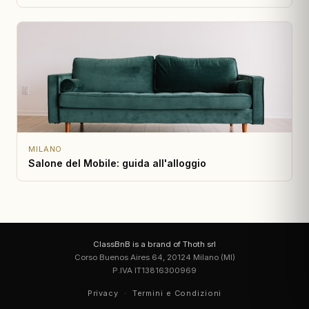
MILANO
Salone del Mobile: guida all'alloggio
ClassBnB is a brand of Thoth srl
Corso Buenos Aires 64, 20124 Milano (MI)
P.IVA IT13816300969
Privacy
·
Termini e Condizioni