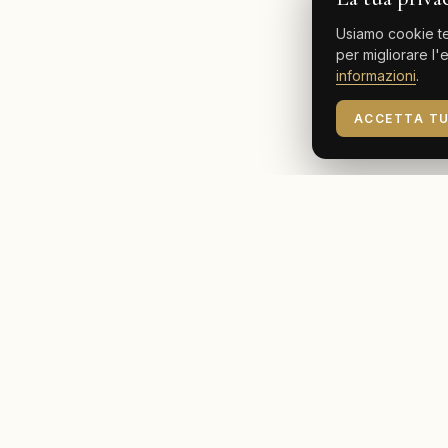
Usiamo cookie tec
per migliorare l'
informazioni
.
ACCETTA T