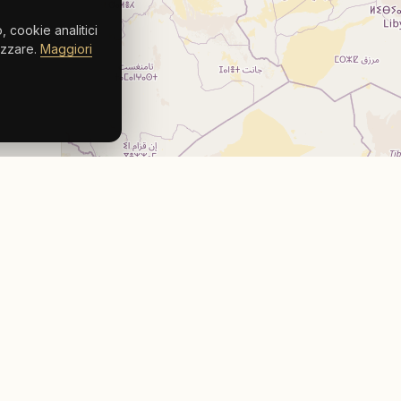
 cookie analitici
lizzare.
Maggiori
Leaflet
|
© OpenStreetMap