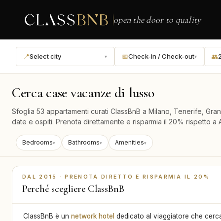
open the door to quality
📍
Select city
📅
Check-in / Check-out
👥
2
▾
▾
Cerca case vacanze di lusso
Sfoglia 53 appartamenti curati ClassBnB a Milano, Tenerife, Gran C
date e ospiti. Prenota direttamente e risparmia il 20% rispetto a
Bedrooms
Bathrooms
Amenities
▾
▾
▾
DAL 2015 · PRENOTA DIRETTO E RISPARMIA IL 20%
Perché scegliere ClassBnB
ClassBnB è un
network hotel
dedicato al viaggiatore che cerc