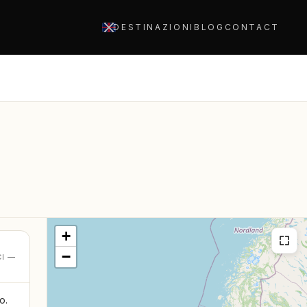
DESTINAZIONI
BLOG
CONTACT
+
−
CI —
o.