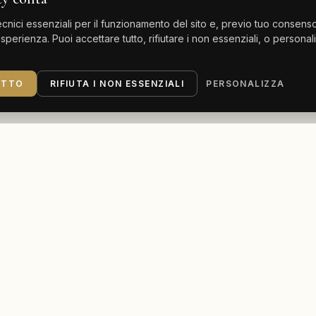
nici essenziali per il funzionamento del sito e, previo tuo consenso,
esperienza. Puoi accettare tutto, rifiutare i non essenziali, o persona
UTTO
RIFIUTA I NON ESSENZIALI
PERSONALIZZA