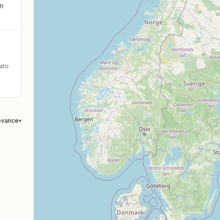
in
ato
evance
▾