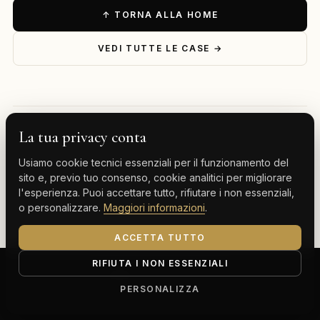
↑ TORNA ALLA HOME
VEDI TUTTE LE CASE →
La tua privacy conta
— ESPLORA PER DESTINAZIONE
Usiamo cookie tecnici essenziali per il funzionamento del
Milano
Cervinia
Tenerife
Gran Canaria
sito e, previo tuo consenso, cookie analitici per migliorare
l'esperienza. Puoi accettare tutto, rifiutare i non essenziali,
Monte Carlo
o personalizzare.
Maggiori informazioni
.
ACCETTA TUTTO
RIFIUTA I NON ESSENZIALI
ClassBnB is a brand of Thoth srl
Corso Buenos Aires 64, 20124 Milano (MI)
PERSONALIZZA
P.IVA IT13816300969